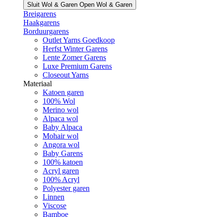
Sluit Wol & Garen
Open Wol & Garen
Breigarens
Haakgarens
Borduurgarens
Outlet Yarns Goedkoop
Herfst Winter Garens
Lente Zomer Garens
Luxe Premium Garens
Closeout Yarns
Materiaal
Katoen garen
100% Wol
Merino wol
Alpaca wol
Baby Alpaca
Mohair wol
Angora wol
Baby Garens
100% katoen
Acryl garen
100% Acryl
Polyester garen
Linnen
Viscose
Bamboe