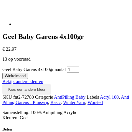
Geel Baby Garens 4x100gr
€
22,97
13 op voorraad
Geel Baby Garens 4x100gr aantal
Winkelmand
Bekijk andere kleuren
Kies een andere kleur
SKU
fnt2-72780
Categorie
AntiPilling Baby
Labels
Acryl 100
,
Anti
Pilling Garens - Pluisvrij
,
Basic
,
Winter Yarn
,
Worsted
Samenstelling: 100% Antipilling Acrylic
Kleuren: Geel
Delen