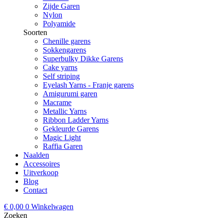
Zijde Garen
Nylon
Polyamide
Soorten
Chenille garens
Sokkengarens
Superbulky Dikke Garens
Cake yarns
Self striping
Eyelash Yarns - Franje garens
Amigurumi garen
Macrame
Metallic Yarns
Ribbon Ladder Yarns
Gekleurde Garens
Magic Light
Raffia Garen
Naalden
Accessoires
Uitverkoop
Blog
Contact
€
0,00
0
Winkelwagen
Zoeken