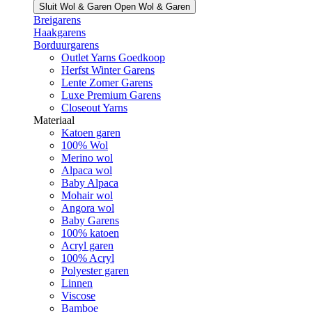
Sluit Wol & Garen
Open Wol & Garen
Breigarens
Haakgarens
Borduurgarens
Outlet Yarns Goedkoop
Herfst Winter Garens
Lente Zomer Garens
Luxe Premium Garens
Closeout Yarns
Materiaal
Katoen garen
100% Wol
Merino wol
Alpaca wol
Baby Alpaca
Mohair wol
Angora wol
Baby Garens
100% katoen
Acryl garen
100% Acryl
Polyester garen
Linnen
Viscose
Bamboe