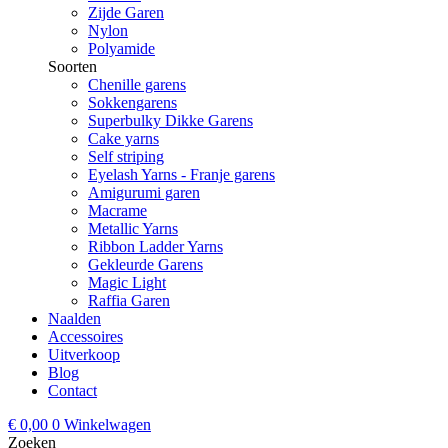
Zijde Garen
Nylon
Polyamide
Soorten
Chenille garens
Sokkengarens
Superbulky Dikke Garens
Cake yarns
Self striping
Eyelash Yarns - Franje garens
Amigurumi garen
Macrame
Metallic Yarns
Ribbon Ladder Yarns
Gekleurde Garens
Magic Light
Raffia Garen
Naalden
Accessoires
Uitverkoop
Blog
Contact
€
0,00
0
Winkelwagen
Zoeken