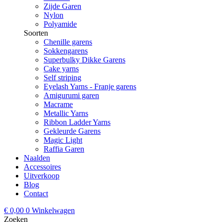
Zijde Garen
Nylon
Polyamide
Soorten
Chenille garens
Sokkengarens
Superbulky Dikke Garens
Cake yarns
Self striping
Eyelash Yarns - Franje garens
Amigurumi garen
Macrame
Metallic Yarns
Ribbon Ladder Yarns
Gekleurde Garens
Magic Light
Raffia Garen
Naalden
Accessoires
Uitverkoop
Blog
Contact
€
0,00
0
Winkelwagen
Zoeken