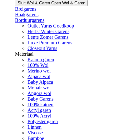
Sluit Wol & Garen
Open Wol & Garen
Breigarens
Haakgarens
Borduurgarens
Outlet Yarns Goedkoop
Herfst Winter Garens
Lente Zomer Garens
Luxe Premium Garens
Closeout Yarns
Materiaal
Katoen garen
100% Wol
Merino wol
Alpaca wol
Baby Alpaca
Mohair wol
Angora wol
Baby Garens
100% katoen
Acryl garen
100% Acryl
Polyester garen
Linnen
Viscose
Bamboe