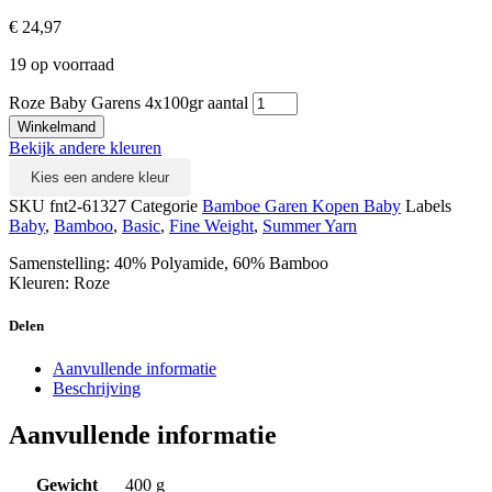
€
24,97
19 op voorraad
Roze Baby Garens 4x100gr aantal
Winkelmand
Bekijk andere kleuren
Kies een andere kleur
SKU
fnt2-61327
Categorie
Bamboe Garen Kopen Baby
Labels
Baby
,
Bamboo
,
Basic
,
Fine Weight
,
Summer Yarn
Samenstelling: 40% Polyamide, 60% Bamboo
Kleuren: Roze
Delen
Aanvullende informatie
Beschrijving
Aanvullende informatie
Gewicht
400 g