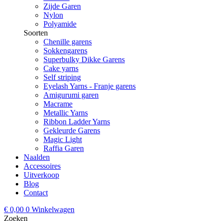
Zijde Garen
Nylon
Polyamide
Soorten
Chenille garens
Sokkengarens
Superbulky Dikke Garens
Cake yarns
Self striping
Eyelash Yarns - Franje garens
Amigurumi garen
Macrame
Metallic Yarns
Ribbon Ladder Yarns
Gekleurde Garens
Magic Light
Raffia Garen
Naalden
Accessoires
Uitverkoop
Blog
Contact
€
0,00
0
Winkelwagen
Zoeken