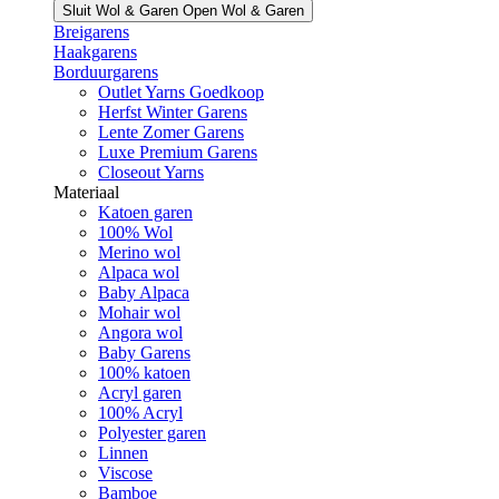
Sluit Wol & Garen
Open Wol & Garen
Breigarens
Haakgarens
Borduurgarens
Outlet Yarns Goedkoop
Herfst Winter Garens
Lente Zomer Garens
Luxe Premium Garens
Closeout Yarns
Materiaal
Katoen garen
100% Wol
Merino wol
Alpaca wol
Baby Alpaca
Mohair wol
Angora wol
Baby Garens
100% katoen
Acryl garen
100% Acryl
Polyester garen
Linnen
Viscose
Bamboe