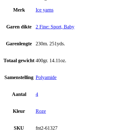
Merk
Ice yarns
Garen dikte
2 Fine: Sport, Baby
Garenlengte
230m. 251yds.
Totaal gewicht
400gr. 14.11oz.
Samenstelling
Polyamide
Aantal
4
Kleur
Roze
SKU
fnt2-61327