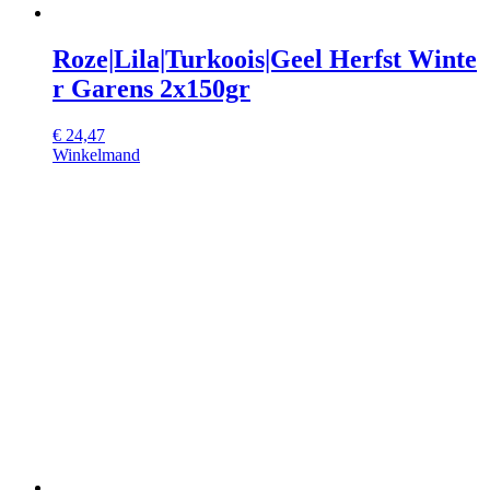
Roze|Lila|Turkoois|Geel Herfst Winte
r Garens 2x150gr
€
24,47
Winkelmand