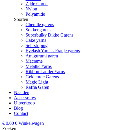
Zijde Garen
Nylon
Polyamide
Soorten
Chenille garens
Sokkengarens
Superbulky Dikke Garens
Cake yarns
Self striping
Eyelash Yarns - Franje garens
Amigurumi garen
Macrame
Metallic Yarns
Ribbon Ladder Yarns
Gekleurde Garens
Magic Light
Raffia Garen
Naalden
Accessoires
Uitverkoop
Blog
Contact
€
0,00
0
Winkelwagen
Zoeken