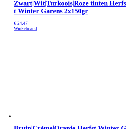
Zwart|Wit|Turkoois|Roze tinten Herfs
t Winter Garens 2x150gr
€
24,47
Winkelmand
Bruin|Crème|Oranje Herfst Winter G