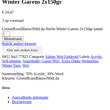
Winter Garens 2x150gr
€
24,47
3 op voorraad
Groen|Roze|Blauw|Wit|Lila Herfst Winter Garens 2x150gr aantal
Winkelmand
Bekijk andere kleuren
Kies een andere kleur
SKU
fnt2-77925
Categorie
Alpine Wol Gekleurd
Labels
Acrylic
,
Self-striping
,
Superbulky Garen Wol - Extra Dikke Wolgarens
,
Winter Yarn
,
Wol
Samenstelling: 70% Acrylic, 30% Wool
Kleuren: Groen|Roze|Blauw|Wit|Lila
Delen
Aanvullende informatie
Beschrijving