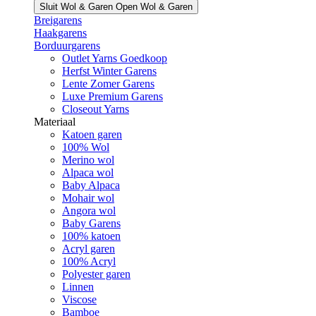
Sluit Wol & Garen
Open Wol & Garen
Breigarens
Haakgarens
Borduurgarens
Outlet Yarns Goedkoop
Herfst Winter Garens
Lente Zomer Garens
Luxe Premium Garens
Closeout Yarns
Materiaal
Katoen garen
100% Wol
Merino wol
Alpaca wol
Baby Alpaca
Mohair wol
Angora wol
Baby Garens
100% katoen
Acryl garen
100% Acryl
Polyester garen
Linnen
Viscose
Bamboe