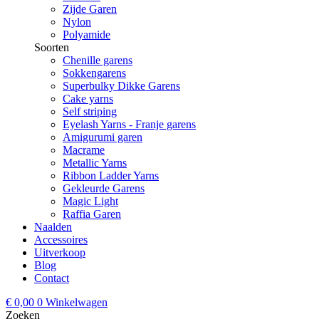
Zijde Garen
Nylon
Polyamide
Soorten
Chenille garens
Sokkengarens
Superbulky Dikke Garens
Cake yarns
Self striping
Eyelash Yarns - Franje garens
Amigurumi garen
Macrame
Metallic Yarns
Ribbon Ladder Yarns
Gekleurde Garens
Magic Light
Raffia Garen
Naalden
Accessoires
Uitverkoop
Blog
Contact
€
0,00
0
Winkelwagen
Zoeken