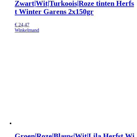
Zwart|Wit|Turkoois|Roze tinten Herfs
t Winter Garens 2x150gr
€
24,47
Winkelmand
Groen|Roze|Blauw|Wit|Lila Herfst Wi