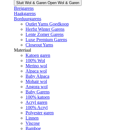
Sluit Wol & Garen
Open Wol & Garen
Breigarens
Haakgarens
Borduurgarens
Outlet Yarns Goedkoop
Herfst Winter Garens
Lente Zomer Garens
Luxe Premium Garens
Closeout Yarns
Materiaal
Katoen garen
100% Wol
Merino wol
Alpaca wol
Baby Alpaca
Mohair wol
Angora wol
Baby Garens
100% katoen
Acryl garen
100% Acryl
Polyester garen
Linnen
Viscose
Bamboe