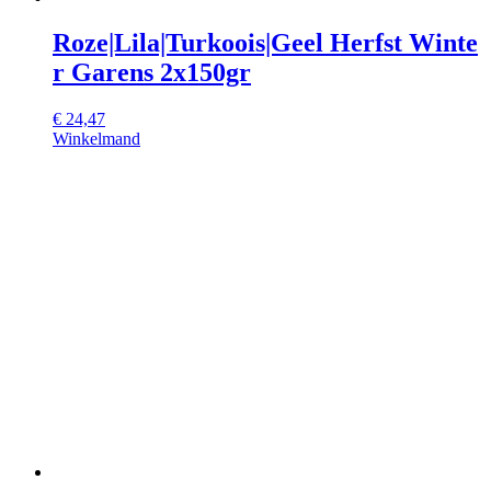
Roze|Lila|Turkoois|Geel Herfst Winte
r Garens 2x150gr
€
24,47
Winkelmand