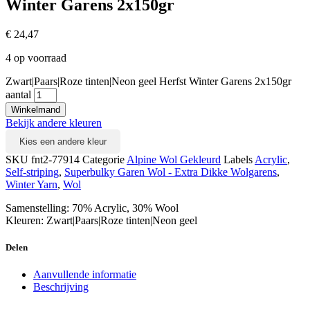
Winter Garens 2x150gr
€
24,47
4 op voorraad
Zwart|Paars|Roze tinten|Neon geel Herfst Winter Garens 2x150gr
aantal
Winkelmand
Bekijk andere kleuren
Kies een andere kleur
SKU
fnt2-77914
Categorie
Alpine Wol Gekleurd
Labels
Acrylic
,
Self-striping
,
Superbulky Garen Wol - Extra Dikke Wolgarens
,
Winter Yarn
,
Wol
Samenstelling: 70% Acrylic, 30% Wool
Kleuren: Zwart|Paars|Roze tinten|Neon geel
Delen
Aanvullende informatie
Beschrijving