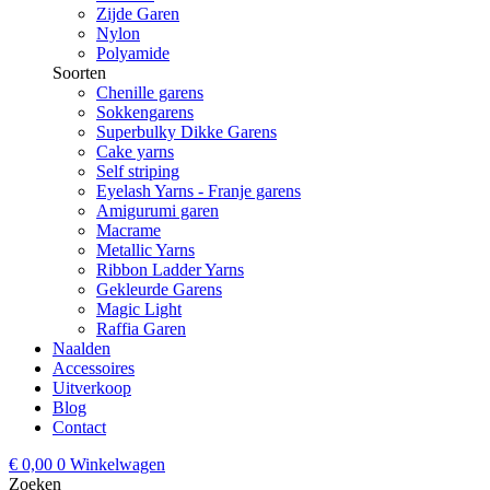
Zijde Garen
Nylon
Polyamide
Soorten
Chenille garens
Sokkengarens
Superbulky Dikke Garens
Cake yarns
Self striping
Eyelash Yarns - Franje garens
Amigurumi garen
Macrame
Metallic Yarns
Ribbon Ladder Yarns
Gekleurde Garens
Magic Light
Raffia Garen
Naalden
Accessoires
Uitverkoop
Blog
Contact
€
0,00
0
Winkelwagen
Zoeken