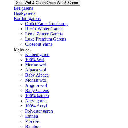
Sluit Wol & Garen
Open Wol & Garen
Breigarens
Haakgarens
Borduurgarens
Outlet Yarns Goedkoop
Herfst Winter Garens
Lente Zomer Garens
Luxe Premium Garens
Closeout Yarns
Materiaal
Katoen garen
100% Wol
Merino wol
Alpaca wol
Baby Alpaca
Mohair wol
Angora wol
Baby Garens
100% katoen
Acryl garen
100% Acryl
Polyester garen
Linnen
Viscose
Bamboe