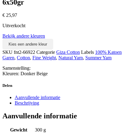
6x50gr
€
25,97
Uitverkocht
Bekijk andere kleuren
Kies een andere kleur
SKU
fnt2-66922
Categorie
Giza Cotton
Labels
100% Katoen
Garen
,
Cotton
,
Fine Weight
,
Natural Yarn
,
Summer Yarn
Samenstelling:
Kleuren: Donker Beige
Delen
Aanvullende informatie
Beschrijving
Aanvullende informatie
Gewicht
300 g