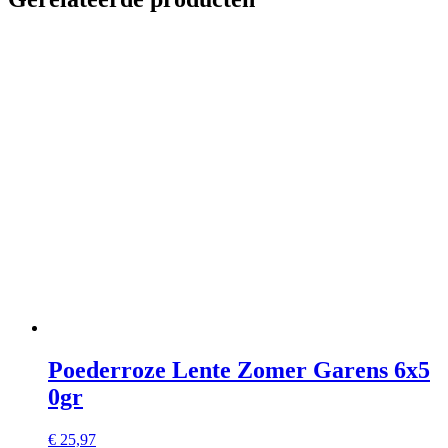
Poederroze Lente Zomer Garens 6x5
0gr
€
25,97