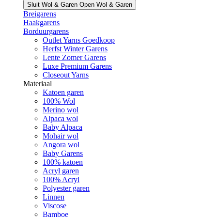
Sluit Wol & Garen
Open Wol & Garen
Breigarens
Haakgarens
Borduurgarens
Outlet Yarns Goedkoop
Herfst Winter Garens
Lente Zomer Garens
Luxe Premium Garens
Closeout Yarns
Materiaal
Katoen garen
100% Wol
Merino wol
Alpaca wol
Baby Alpaca
Mohair wol
Angora wol
Baby Garens
100% katoen
Acryl garen
100% Acryl
Polyester garen
Linnen
Viscose
Bamboe