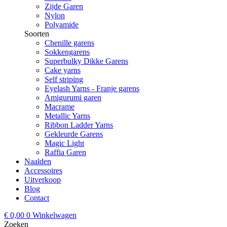
Zijde Garen
Nylon
Polyamide
Soorten
Chenille garens
Sokkengarens
Superbulky Dikke Garens
Cake yarns
Self striping
Eyelash Yarns - Franje garens
Amigurumi garen
Macrame
Metallic Yarns
Ribbon Ladder Yarns
Gekleurde Garens
Magic Light
Raffia Garen
Naalden
Accessoires
Uitverkoop
Blog
Contact
€
0,00
0
Winkelwagen
Zoeken