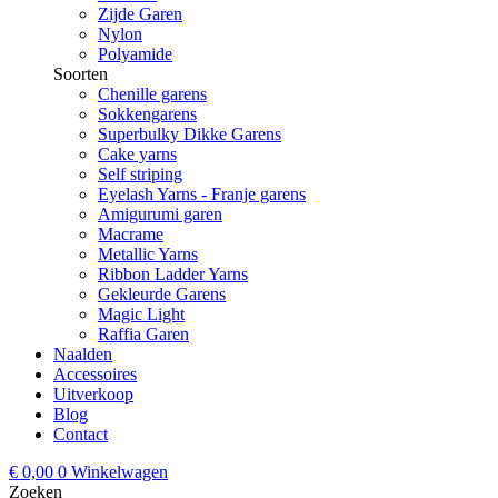
Zijde Garen
Nylon
Polyamide
Soorten
Chenille garens
Sokkengarens
Superbulky Dikke Garens
Cake yarns
Self striping
Eyelash Yarns - Franje garens
Amigurumi garen
Macrame
Metallic Yarns
Ribbon Ladder Yarns
Gekleurde Garens
Magic Light
Raffia Garen
Naalden
Accessoires
Uitverkoop
Blog
Contact
€
0,00
0
Winkelwagen
Zoeken