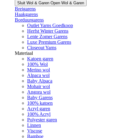
Sluit Wol & Garen
Open Wol & Garen
Breigarens
Haakgarens
Borduurgarens
Outlet Yarns Goedkoop
Herfst Winter Garens
Lente Zomer Garens
Luxe Premium Garens
Closeout Yarns
Materiaal
Katoen garen
100% Wol
Merino wol
Alpaca wol
Baby Alpaca
Mohair wol
Angora wol
Baby Garens
100% katoen
Acryl garen
100% Acryl
Polyester garen
Linnen
Viscose
Bamboe