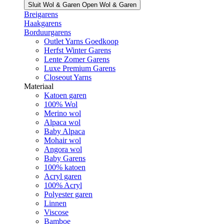
Sluit Wol & Garen
Open Wol & Garen
Breigarens
Haakgarens
Borduurgarens
Outlet Yarns Goedkoop
Herfst Winter Garens
Lente Zomer Garens
Luxe Premium Garens
Closeout Yarns
Materiaal
Katoen garen
100% Wol
Merino wol
Alpaca wol
Baby Alpaca
Mohair wol
Angora wol
Baby Garens
100% katoen
Acryl garen
100% Acryl
Polyester garen
Linnen
Viscose
Bamboe