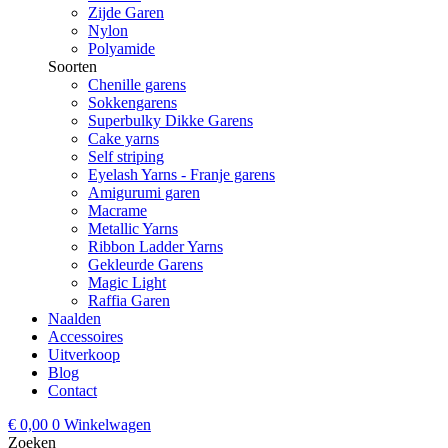
Zijde Garen
Nylon
Polyamide
Soorten
Chenille garens
Sokkengarens
Superbulky Dikke Garens
Cake yarns
Self striping
Eyelash Yarns - Franje garens
Amigurumi garen
Macrame
Metallic Yarns
Ribbon Ladder Yarns
Gekleurde Garens
Magic Light
Raffia Garen
Naalden
Accessoires
Uitverkoop
Blog
Contact
€
0,00
0
Winkelwagen
Zoeken