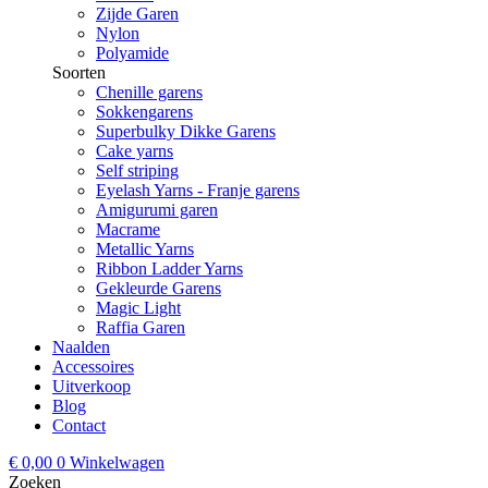
Zijde Garen
Nylon
Polyamide
Soorten
Chenille garens
Sokkengarens
Superbulky Dikke Garens
Cake yarns
Self striping
Eyelash Yarns - Franje garens
Amigurumi garen
Macrame
Metallic Yarns
Ribbon Ladder Yarns
Gekleurde Garens
Magic Light
Raffia Garen
Naalden
Accessoires
Uitverkoop
Blog
Contact
€
0,00
0
Winkelwagen
Zoeken