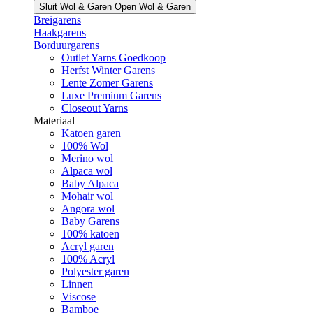
Sluit Wol & Garen
Open Wol & Garen
Breigarens
Haakgarens
Borduurgarens
Outlet Yarns Goedkoop
Herfst Winter Garens
Lente Zomer Garens
Luxe Premium Garens
Closeout Yarns
Materiaal
Katoen garen
100% Wol
Merino wol
Alpaca wol
Baby Alpaca
Mohair wol
Angora wol
Baby Garens
100% katoen
Acryl garen
100% Acryl
Polyester garen
Linnen
Viscose
Bamboe