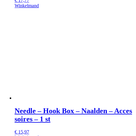
€
17,77
Winkelmand
Needle – Hook Box – Naalden – Acces
soires – 1 st
€
15,97