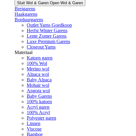
Sluit Wol & Garen
Open Wol & Garen
Breigarens
Haakgarens
Borduurgarens
Outlet Yarns Goedkoop
Herfst Winter Garens
Lente Zomer Garens
Luxe Premium Garens
Closeout Yarns
Materiaal
Katoen garen
100% Wol
Merino wol
Alpaca wol
Baby Alpaca
Mohair wol
Angora wol
Baby Garens
100% katoen
Acryl garen
100% Acryl
Polyester garen
Linnen
Viscose
Bamboe