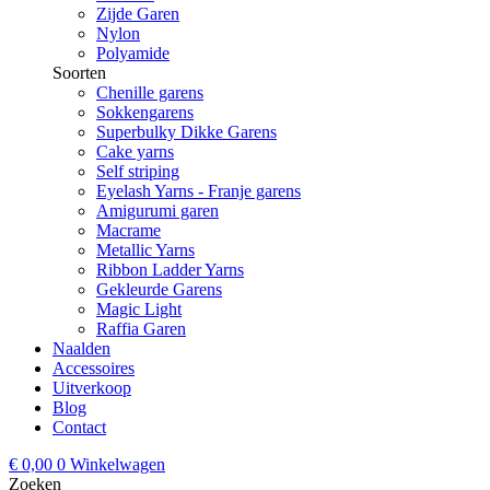
Zijde Garen
Nylon
Polyamide
Soorten
Chenille garens
Sokkengarens
Superbulky Dikke Garens
Cake yarns
Self striping
Eyelash Yarns - Franje garens
Amigurumi garen
Macrame
Metallic Yarns
Ribbon Ladder Yarns
Gekleurde Garens
Magic Light
Raffia Garen
Naalden
Accessoires
Uitverkoop
Blog
Contact
€
0,00
0
Winkelwagen
Zoeken