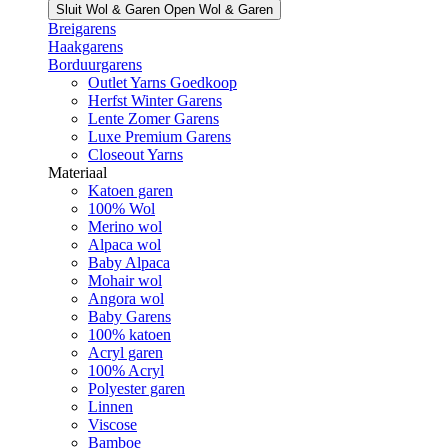
Sluit Wol & Garen
Open Wol & Garen
Breigarens
Haakgarens
Borduurgarens
Outlet Yarns Goedkoop
Herfst Winter Garens
Lente Zomer Garens
Luxe Premium Garens
Closeout Yarns
Materiaal
Katoen garen
100% Wol
Merino wol
Alpaca wol
Baby Alpaca
Mohair wol
Angora wol
Baby Garens
100% katoen
Acryl garen
100% Acryl
Polyester garen
Linnen
Viscose
Bamboe