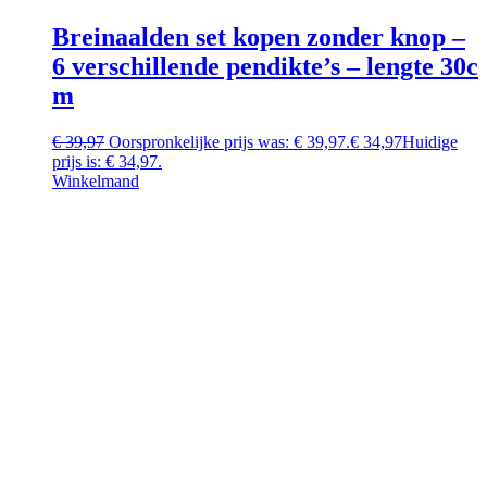
Breinaalden set kopen zonder knop –
6 verschillende pendikte’s – lengte 30c
m
€
39,97
Oorspronkelijke prijs was: € 39,97.
€
34,97
Huidige
prijs is: € 34,97.
Winkelmand