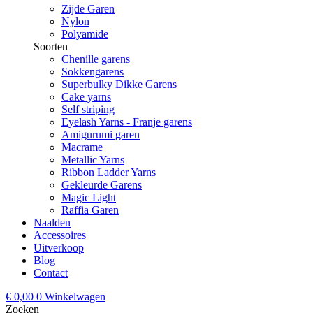
Zijde Garen
Nylon
Polyamide
Soorten
Chenille garens
Sokkengarens
Superbulky Dikke Garens
Cake yarns
Self striping
Eyelash Yarns - Franje garens
Amigurumi garen
Macrame
Metallic Yarns
Ribbon Ladder Yarns
Gekleurde Garens
Magic Light
Raffia Garen
Naalden
Accessoires
Uitverkoop
Blog
Contact
€
0,00
0
Winkelwagen
Zoeken