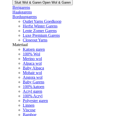
Sluit Wol & Garen
Open Wol & Garen
Breigarens
Haakgarens
Borduurgarens
Outlet Yarns Goedkoop
Herfst Winter Garens
Lente Zomer Garens
Luxe Premium Garens
Closeout Yarns
Materiaal
Katoen garen
100% Wol
Merino wol
Alpaca wol
Baby Alpaca
Mohair wol
Angora wol
Baby Garens
100% katoen
Acryl garen
100% Acryl
Polyester garen
Linnen
Viscose
Bamboe