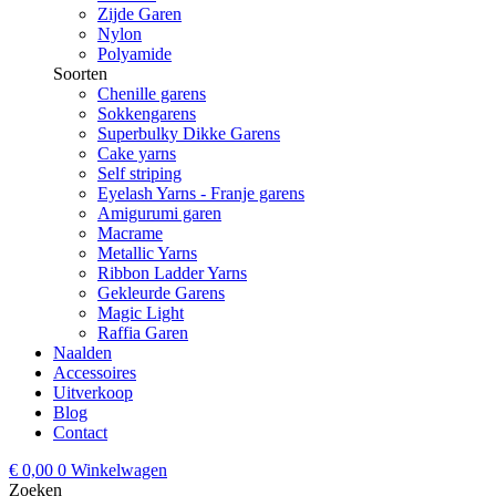
Zijde Garen
Nylon
Polyamide
Soorten
Chenille garens
Sokkengarens
Superbulky Dikke Garens
Cake yarns
Self striping
Eyelash Yarns - Franje garens
Amigurumi garen
Macrame
Metallic Yarns
Ribbon Ladder Yarns
Gekleurde Garens
Magic Light
Raffia Garen
Naalden
Accessoires
Uitverkoop
Blog
Contact
€
0,00
0
Winkelwagen
Zoeken