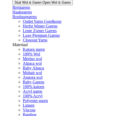
Sluit Wol & Garen
Open Wol & Garen
Breigarens
Haakgarens
Borduurgarens
Outlet Yarns Goedkoop
Herfst Winter Garens
Lente Zomer Garens
Luxe Premium Garens
Closeout Yarns
Materiaal
Katoen garen
100% Wol
Merino wol
Alpaca wol
Baby Alpaca
Mohair wol
Angora wol
Baby Garens
100% katoen
Acryl garen
100% Acryl
Polyester garen
Linnen
Viscose
Bamboe