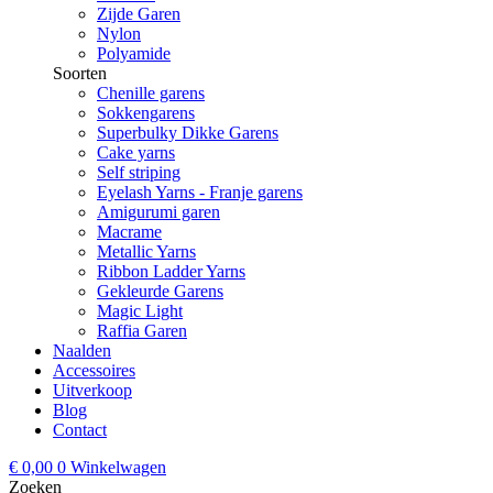
Zijde Garen
Nylon
Polyamide
Soorten
Chenille garens
Sokkengarens
Superbulky Dikke Garens
Cake yarns
Self striping
Eyelash Yarns - Franje garens
Amigurumi garen
Macrame
Metallic Yarns
Ribbon Ladder Yarns
Gekleurde Garens
Magic Light
Raffia Garen
Naalden
Accessoires
Uitverkoop
Blog
Contact
€
0,00
0
Winkelwagen
Zoeken