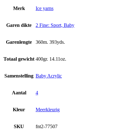
Merk
Ice yarns
Garen dikte
2 Fine: Sport, Baby
Garenlengte
360m. 393yds.
Totaal gewicht
400gr. 14.11oz.
Samenstelling
Baby Acrylic
Aantal
4
Kleur
Meerkleurig
SKU
fnt2-77507