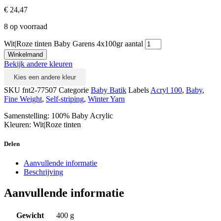
€
24,47
8 op voorraad
Wit|Roze tinten Baby Garens 4x100gr aantal
Winkelmand
Bekijk andere kleuren
Kies een andere kleur
SKU
fnt2-77507
Categorie
Baby Batik
Labels
Acryl 100
,
Baby
,
Fine Weight
,
Self-striping
,
Winter Yarn
Samenstelling: 100% Baby Acrylic
Kleuren: Wit|Roze tinten
Delen
Aanvullende informatie
Beschrijving
Aanvullende informatie
Gewicht
400 g