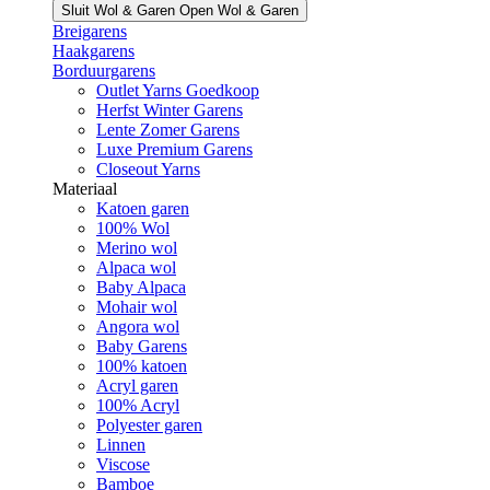
Sluit Wol & Garen
Open Wol & Garen
Breigarens
Haakgarens
Borduurgarens
Outlet Yarns Goedkoop
Herfst Winter Garens
Lente Zomer Garens
Luxe Premium Garens
Closeout Yarns
Materiaal
Katoen garen
100% Wol
Merino wol
Alpaca wol
Baby Alpaca
Mohair wol
Angora wol
Baby Garens
100% katoen
Acryl garen
100% Acryl
Polyester garen
Linnen
Viscose
Bamboe