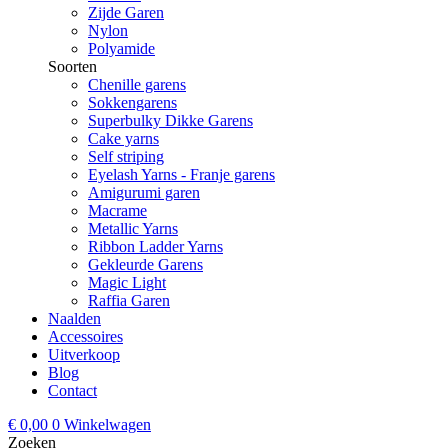
Zijde Garen
Nylon
Polyamide
Soorten
Chenille garens
Sokkengarens
Superbulky Dikke Garens
Cake yarns
Self striping
Eyelash Yarns - Franje garens
Amigurumi garen
Macrame
Metallic Yarns
Ribbon Ladder Yarns
Gekleurde Garens
Magic Light
Raffia Garen
Naalden
Accessoires
Uitverkoop
Blog
Contact
€
0,00
0
Winkelwagen
Zoeken