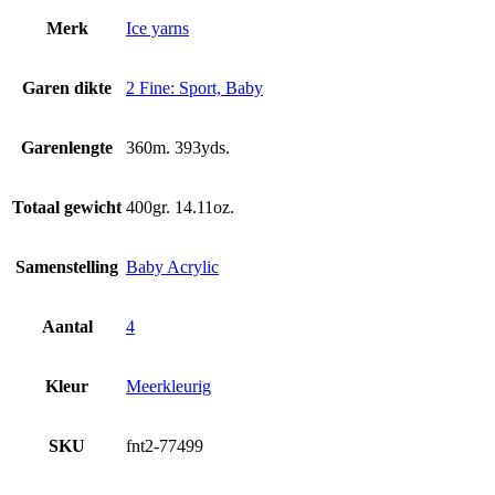
Merk
Ice yarns
Garen dikte
2 Fine: Sport, Baby
Garenlengte
360m. 393yds.
Totaal gewicht
400gr. 14.11oz.
Samenstelling
Baby Acrylic
Aantal
4
Kleur
Meerkleurig
SKU
fnt2-77499