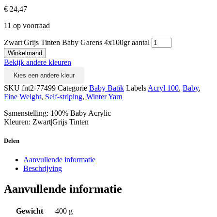
€
24,47
11 op voorraad
Zwart|Grijs Tinten Baby Garens 4x100gr aantal
Winkelmand
Bekijk andere kleuren
Kies een andere kleur
SKU
fnt2-77499
Categorie
Baby Batik
Labels
Acryl 100
,
Baby
,
Fine Weight
,
Self-striping
,
Winter Yarn
Samenstelling: 100% Baby Acrylic
Kleuren: Zwart|Grijs Tinten
Delen
Aanvullende informatie
Beschrijving
Aanvullende informatie
Gewicht
400 g