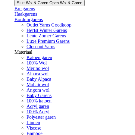
Sluit Wol & Garen
Open Wol & Garen
Breigarens
Haakgarens
Borduurgarens
Outlet Yarns Goedkoop
Herfst Winter Garens
Lente Zomer Garens
Luxe Premium Garens
Closeout Yarns
Materiaal
Katoen garen
100% Wol
Merino wol
Alpaca wol
Baby Alpaca
Mohair wol
Angora wol
Baby Garens
100% katoen
Acryl garen
100% Acryl
Polyester garen
Linnen
Viscose
Bamboe