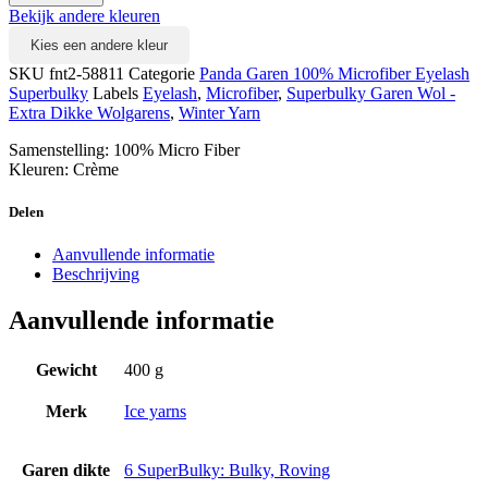
Bekijk andere kleuren
Kies een andere kleur
SKU
fnt2-58811
Categorie
Panda Garen 100% Microfiber Eyelash
Superbulky
Labels
Eyelash
,
Microfiber
,
Superbulky Garen Wol -
Extra Dikke Wolgarens
,
Winter Yarn
Samenstelling: 100% Micro Fiber
Kleuren: Crème
Delen
Aanvullende informatie
Beschrijving
Aanvullende informatie
Gewicht
400 g
Merk
Ice yarns
Garen dikte
6 SuperBulky: Bulky, Roving