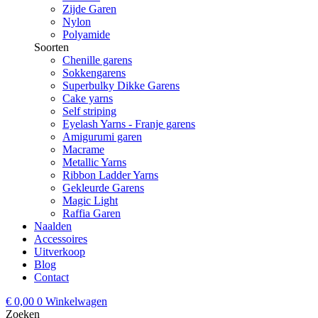
Zijde Garen
Nylon
Polyamide
Soorten
Chenille garens
Sokkengarens
Superbulky Dikke Garens
Cake yarns
Self striping
Eyelash Yarns - Franje garens
Amigurumi garen
Macrame
Metallic Yarns
Ribbon Ladder Yarns
Gekleurde Garens
Magic Light
Raffia Garen
Naalden
Accessoires
Uitverkoop
Blog
Contact
€
0,00
0
Winkelwagen
Zoeken