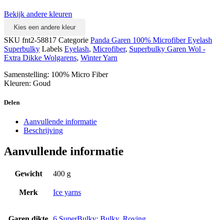
Bekijk andere kleuren
Kies een andere kleur
SKU
fnt2-58817
Categorie
Panda Garen 100% Microfiber Eyelash
Superbulky
Labels
Eyelash
,
Microfiber
,
Superbulky Garen Wol -
Extra Dikke Wolgarens
,
Winter Yarn
Samenstelling: 100% Micro Fiber
Kleuren: Goud
Delen
Aanvullende informatie
Beschrijving
Aanvullende informatie
Gewicht
400 g
Merk
Ice yarns
Garen dikte
6 SuperBulky: Bulky, Roving