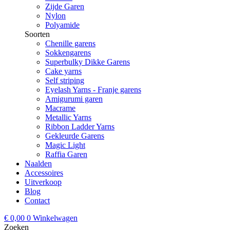
Zijde Garen
Nylon
Polyamide
Soorten
Chenille garens
Sokkengarens
Superbulky Dikke Garens
Cake yarns
Self striping
Eyelash Yarns - Franje garens
Amigurumi garen
Macrame
Metallic Yarns
Ribbon Ladder Yarns
Gekleurde Garens
Magic Light
Raffia Garen
Naalden
Accessoires
Uitverkoop
Blog
Contact
€
0,00
0
Winkelwagen
Zoeken