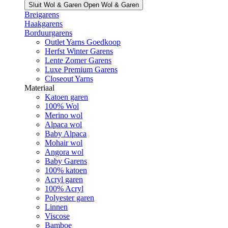
Sluit Wol & Garen
Open Wol & Garen
Breigarens
Haakgarens
Borduurgarens
Outlet Yarns Goedkoop
Herfst Winter Garens
Lente Zomer Garens
Luxe Premium Garens
Closeout Yarns
Materiaal
Katoen garen
100% Wol
Merino wol
Alpaca wol
Baby Alpaca
Mohair wol
Angora wol
Baby Garens
100% katoen
Acryl garen
100% Acryl
Polyester garen
Linnen
Viscose
Bamboe