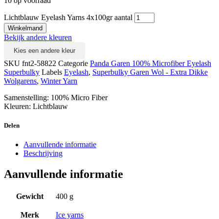
10 op voorraad
Lichtblauw Eyelash Yarns 4x100gr aantal
Winkelmand
Bekijk andere kleuren
Kies een andere kleur
SKU
fnt2-58822
Categorie
Panda Garen 100% Microfiber Eyelash
Superbulky
Labels
Eyelash
,
Superbulky Garen Wol - Extra Dikke
Wolgarens
,
Winter Yarn
Samenstelling: 100% Micro Fiber
Kleuren: Lichtblauw
Delen
Aanvullende informatie
Beschrijving
Aanvullende informatie
Gewicht
400 g
Merk
Ice yarns