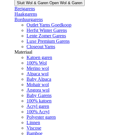
Sluit Wol & Garen
Open Wol & Garen
Breigarens
Haakgarens
Borduurgarens
Outlet Yarns Goedkoop
Herfst Winter Garens
Lente Zomer Garens
Luxe Premium Garens
Closeout Yarns
Materiaal
Katoen garen
100% Wol
Merino wol
Alpaca wol
Baby Alpaca
Mohair wol
Angora wol
Baby Garens
100% katoen
Acryl garen
100% Acryl
Polyester garen
Linnen
Viscose
Bamboe