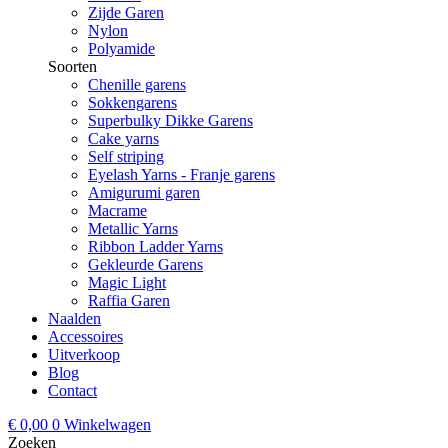
Zijde Garen
Nylon
Polyamide
Soorten
Chenille garens
Sokkengarens
Superbulky Dikke Garens
Cake yarns
Self striping
Eyelash Yarns - Franje garens
Amigurumi garen
Macrame
Metallic Yarns
Ribbon Ladder Yarns
Gekleurde Garens
Magic Light
Raffia Garen
Naalden
Accessoires
Uitverkoop
Blog
Contact
€
0,00
0
Winkelwagen
Zoeken