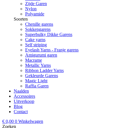
Zijde Garen
Nylon
Polyamide
Soorten
Chenille garens
Sokkengarens
Superbulky Dikke Garens
Cake yarns
Self striping
Eyelash Yarns - Franje garens
Amigurumi garen
Macrame
Metallic Yarns
Ribbon Ladder Yarns
Gekleurde Garens
Magic Light
Raffia Garen
Naalden
Accessoires
Uitverkoop
Blog
Contact
€
0,00
0
Winkelwagen
Zoeken