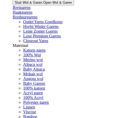
Sluit Wol & Garen
Open Wol & Garen
Breigarens
Haakgarens
Borduurgarens
Outlet Yarns Goedkoop
Herfst Winter Garens
Lente Zomer Garens
Luxe Premium Garens
Closeout Yarns
Materiaal
Katoen garen
100% Wol
Merino wol
Alpaca wol
Baby Alpaca
Mohair wol
Angora wol
Baby Garens
100% katoen
Acryl garen
100% Acryl
Polyester garen
Linnen
Viscose
Bamboe