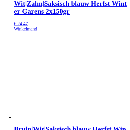
Wit|Zalm|Saksisch blauw Herfst Wint
er Garens 2x150gr
€
24,47
Winkelmand
Bruin|Wit|Saksisch blauw Herfst Win