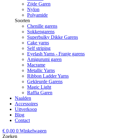
Zijde Garen
Nylon
Polyamide
Soorten
Chenille garens
Sokkengarens
Superbulky Dikke Garens
Cake yarns
Self striping
Eyelash Yarns - Franje garens
Amigurumi garen
Macrame
Metallic Yarns
Ribbon Ladder Yarns
Gekleurde Garens
Magic Light
Raffia Garen
Naalden
Accessoires
Uitverkoop
Blog
Contact
€
0,00
0
Winkelwagen
Zoeken