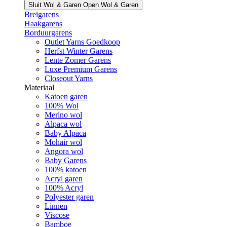
Sluit Wol & Garen
Open Wol & Garen
Breigarens
Haakgarens
Borduurgarens
Outlet Yarns Goedkoop
Herfst Winter Garens
Lente Zomer Garens
Luxe Premium Garens
Closeout Yarns
Materiaal
Katoen garen
100% Wol
Merino wol
Alpaca wol
Baby Alpaca
Mohair wol
Angora wol
Baby Garens
100% katoen
Acryl garen
100% Acryl
Polyester garen
Linnen
Viscose
Bamboe