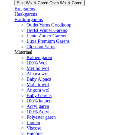
Sluit Wol & Garen
Open Wol & Garen
Breigarens
Haakgarens
Borduurgarens
Outlet Yarns Goedkoop
Herfst Winter Garens
Lente Zomer Garens
Luxe Premium Garens
Closeout Yarns
Materiaal
Katoen garen
100% Wol
Merino wol
Alpaca wol
Baby Alpaca
Mohair wol
Angora wol
Baby Garens
100% katoen
Acryl garen
100% Acryl
Polyester garen
Linnen
Viscose
Bamboe