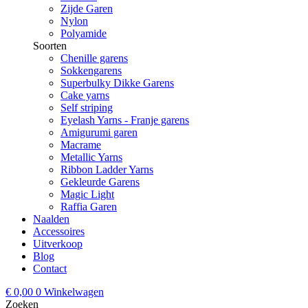
Zijde Garen
Nylon
Polyamide
Soorten
Chenille garens
Sokkengarens
Superbulky Dikke Garens
Cake yarns
Self striping
Eyelash Yarns - Franje garens
Amigurumi garen
Macrame
Metallic Yarns
Ribbon Ladder Yarns
Gekleurde Garens
Magic Light
Raffia Garen
Naalden
Accessoires
Uitverkoop
Blog
Contact
€
0,00
0
Winkelwagen
Zoeken