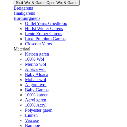
Sluit Wol & Garen
Open Wol & Garen
Breigarens
Haakgarens
Borduurgarens
Outlet Yarns Goedkoop
Herfst Winter Garens
Lente Zomer Garens
Luxe Premium Garens
Closeout Yarns
Materiaal
Katoen garen
100% Wol
Merino wol
Alpaca wol
Baby Alpaca
Mohair wol
Angora wol
Baby Garens
100% katoen
Acryl garen
100% Acryl
Polyester garen
Linnen
Viscose
Bamboe