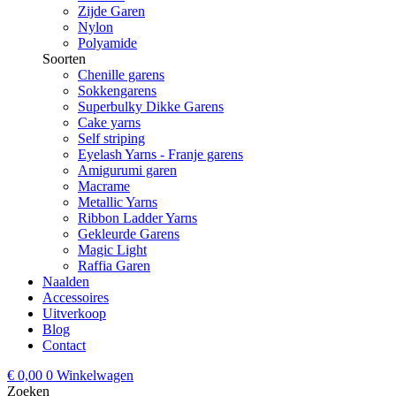
Zijde Garen
Nylon
Polyamide
Soorten
Chenille garens
Sokkengarens
Superbulky Dikke Garens
Cake yarns
Self striping
Eyelash Yarns - Franje garens
Amigurumi garen
Macrame
Metallic Yarns
Ribbon Ladder Yarns
Gekleurde Garens
Magic Light
Raffia Garen
Naalden
Accessoires
Uitverkoop
Blog
Contact
€
0,00
0
Winkelwagen
Zoeken