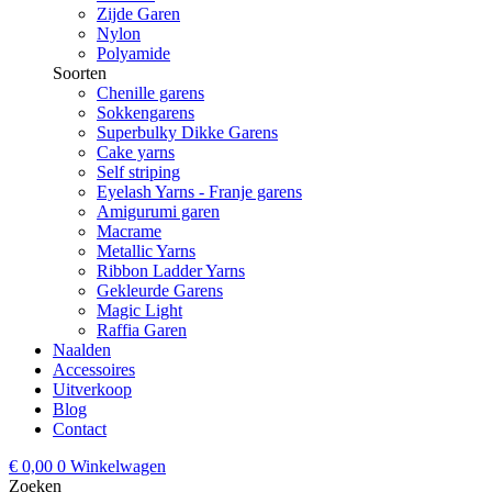
Zijde Garen
Nylon
Polyamide
Soorten
Chenille garens
Sokkengarens
Superbulky Dikke Garens
Cake yarns
Self striping
Eyelash Yarns - Franje garens
Amigurumi garen
Macrame
Metallic Yarns
Ribbon Ladder Yarns
Gekleurde Garens
Magic Light
Raffia Garen
Naalden
Accessoires
Uitverkoop
Blog
Contact
€
0,00
0
Winkelwagen
Zoeken