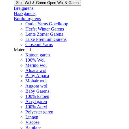
Sluit Wol & Garen
Open Wol & Garen
Breigarens
Haakgarens
Borduurgarens
Outlet Yarns Goedkoop
Herfst Winter Garens
Lente Zomer Garens
Luxe Premium Garens
Closeout Yarns
Materiaal
Katoen garen
100% Wol
Merino wol
Alpaca wol
Baby Alpaca
Mohair wol
Angora wol
Baby Garens
100% katoen
Acryl garen
100% Acryl
Polyester garen
Linnen
Viscose
Bamboe