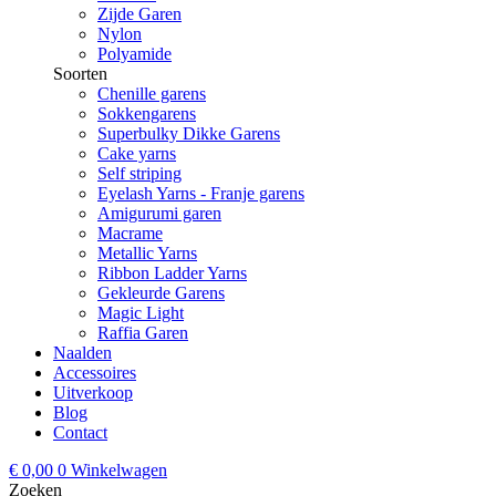
Zijde Garen
Nylon
Polyamide
Soorten
Chenille garens
Sokkengarens
Superbulky Dikke Garens
Cake yarns
Self striping
Eyelash Yarns - Franje garens
Amigurumi garen
Macrame
Metallic Yarns
Ribbon Ladder Yarns
Gekleurde Garens
Magic Light
Raffia Garen
Naalden
Accessoires
Uitverkoop
Blog
Contact
€
0,00
0
Winkelwagen
Zoeken