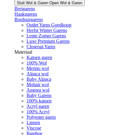
Sluit Wol & Garen
Open Wol & Garen
Breigarens
Haakgarens
Borduurgarens
Outlet Yarns Goedkoop
Herfst Winter Garens
Lente Zomer Garens
Luxe Premium Garens
Closeout Yarns
Materiaal
Katoen garen
100% Wol
Merino wol
Alpaca wol
Baby Alpaca
Mohair wol
Angora wol
Baby Garens
100% katoen
Acryl garen
100% Acryl
Polyester garen
Linnen
Viscose
Bamboe