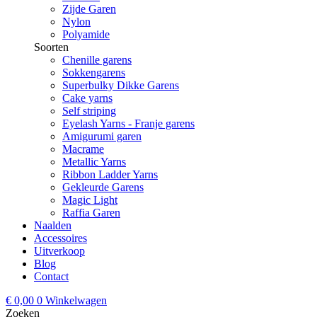
Zijde Garen
Nylon
Polyamide
Soorten
Chenille garens
Sokkengarens
Superbulky Dikke Garens
Cake yarns
Self striping
Eyelash Yarns - Franje garens
Amigurumi garen
Macrame
Metallic Yarns
Ribbon Ladder Yarns
Gekleurde Garens
Magic Light
Raffia Garen
Naalden
Accessoires
Uitverkoop
Blog
Contact
€
0,00
0
Winkelwagen
Zoeken