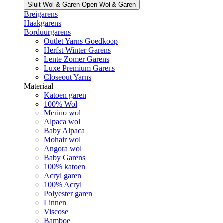
Sluit Wol & Garen
Open Wol & Garen
Breigarens
Haakgarens
Borduurgarens
Outlet Yarns Goedkoop
Herfst Winter Garens
Lente Zomer Garens
Luxe Premium Garens
Closeout Yarns
Materiaal
Katoen garen
100% Wol
Merino wol
Alpaca wol
Baby Alpaca
Mohair wol
Angora wol
Baby Garens
100% katoen
Acryl garen
100% Acryl
Polyester garen
Linnen
Viscose
Bamboe