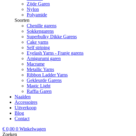
Zijde Garen
Nylon
Polyamide
Soorten
Chenille garens
Sokkengarens
Superbulky Dikke Garens
Cake yarns
Self striping
Eyelash Yarns - Franje garens
Amigurumi garen
Macrame
Metallic Yarns
Ribbon Ladder Yarns
Gekleurde Garens
Magic Light
Raffia Garen
Naalden
Accessoires
Uitverkoop
Blog
Contact
€
0,00
0
Winkelwagen
Zoeken