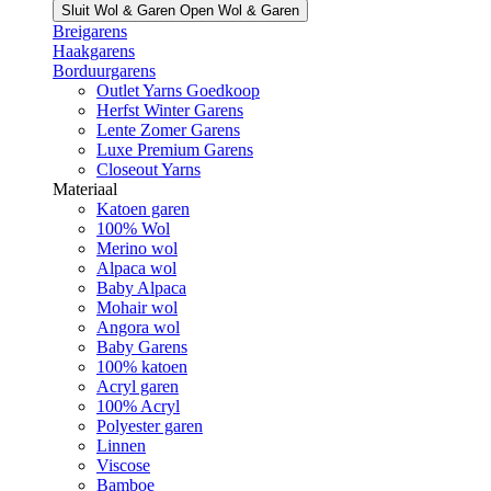
Sluit Wol & Garen
Open Wol & Garen
Breigarens
Haakgarens
Borduurgarens
Outlet Yarns Goedkoop
Herfst Winter Garens
Lente Zomer Garens
Luxe Premium Garens
Closeout Yarns
Materiaal
Katoen garen
100% Wol
Merino wol
Alpaca wol
Baby Alpaca
Mohair wol
Angora wol
Baby Garens
100% katoen
Acryl garen
100% Acryl
Polyester garen
Linnen
Viscose
Bamboe