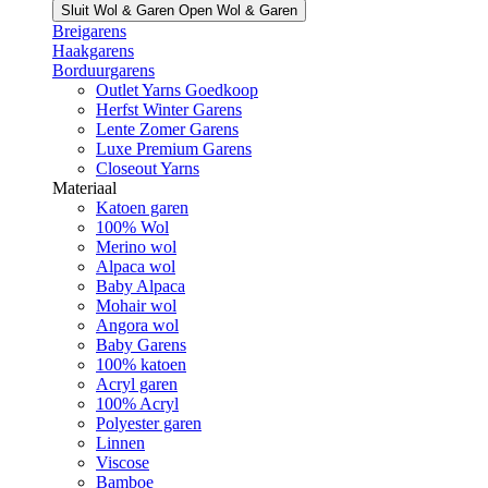
Sluit Wol & Garen
Open Wol & Garen
Breigarens
Haakgarens
Borduurgarens
Outlet Yarns Goedkoop
Herfst Winter Garens
Lente Zomer Garens
Luxe Premium Garens
Closeout Yarns
Materiaal
Katoen garen
100% Wol
Merino wol
Alpaca wol
Baby Alpaca
Mohair wol
Angora wol
Baby Garens
100% katoen
Acryl garen
100% Acryl
Polyester garen
Linnen
Viscose
Bamboe