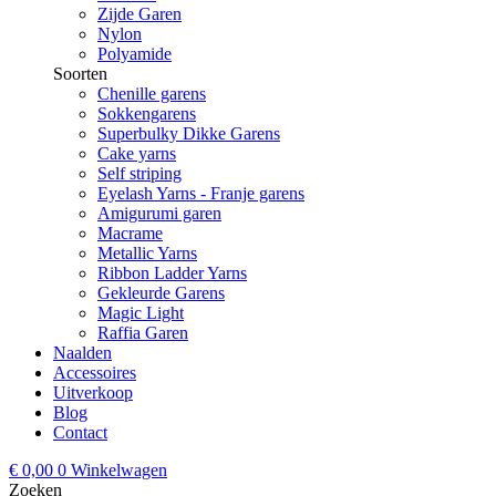
Zijde Garen
Nylon
Polyamide
Soorten
Chenille garens
Sokkengarens
Superbulky Dikke Garens
Cake yarns
Self striping
Eyelash Yarns - Franje garens
Amigurumi garen
Macrame
Metallic Yarns
Ribbon Ladder Yarns
Gekleurde Garens
Magic Light
Raffia Garen
Naalden
Accessoires
Uitverkoop
Blog
Contact
€
0,00
0
Winkelwagen
Zoeken